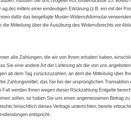
szuüben, müssen Sie uns (Vogeler AG, Blütenstrasse 35, 90480
.de) mittels einer eindeutigen Erklärung (z.B. ein mit der Post
önnen dafür das beigefügte Muster-Widerrufsformular verwenden,
ie die Mitteilung über die Ausübung des Widerrufsrechts vor Abla
hnen alle Zahlungen, die wir von Ihnen erhalten haben, einschl
ass Sie eine andere Art der Lieferung als die von uns angeboten
gen ab dem Tag zurückzuzahlen, an dem die Mitteilung über Ihr
be Zahlungsmittel, das Sie bei der ursprünglichen Transaktion 
em Fall werden Ihnen wegen dieser Rückzahlung Entgelte berech
innen sollen, so haben Sie uns einen angemessenen Betrag zu z
chts hinsichtlich dieses Vertrags unterrichten, bereits erbrach
tleistungen entspricht.