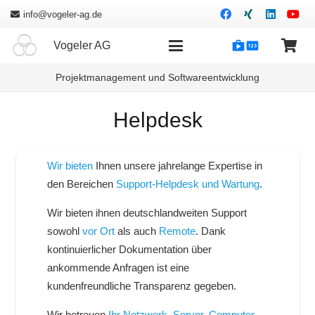
info@vogeler-ag.de
shopping
Vogeler AG
Projektmanagement und Softwareentwicklung
Helpdesk
Wir bieten
Ihnen unsere jahrelange Expertise in
den Bereichen
Support-Helpdesk und Wartung
.
Wir bieten ihnen deutschlandweiten Support
sowohl
vor Ort
als auch
Remote
. Dank
kontinuierlicher Dokumentation über
ankommende Anfragen ist eine
kundenfreundliche Transparenz gegeben.
Wir betreuen
Ihr Netzwerk
,
Server
,
Computer